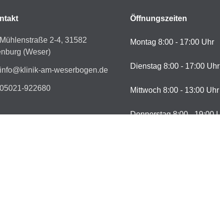
ntakt
Öffnungszeiten
Mühlenstraße 2-4, 31582
Montag 8:00 - 17:00 Uhr
enburg (Weser)
Dienstag 8:00 - 17:00 Uhr
info@klinik-am-weserbogen.de
05021-922680
Mittwoch 8:00 - 13:00 Uhr
Donnerstag 8:00 - 19:00 
Freitag 8:00 - 14:00 Uhr
Sa. & So. geschlossen