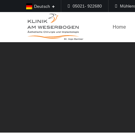
05021- 922680
Mühlens
Deutsch
Home